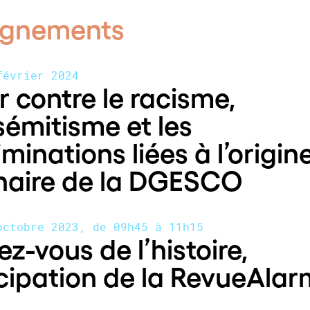
ignements
février 2024
r contre le racisme,
isémitisme et les
iminations liées à l’origin
naire de la DGESCO
octobre 2023, de 09h45 à 11h15
z-vous de l’histoire,
cipation de la RevueAlar