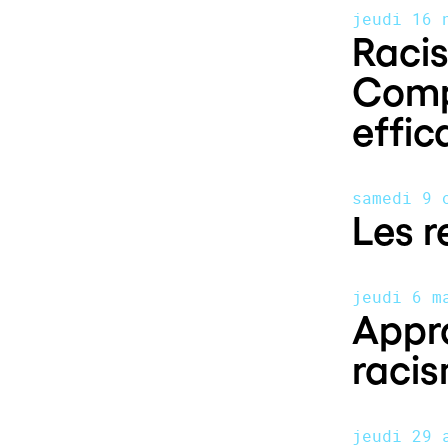
jeudi 16 
Racis
Comp
effic
samedi 9 
Les r
jeudi 6 m
Appro
racis
jeudi 29 