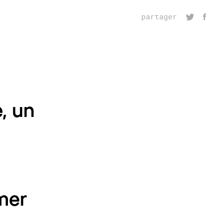
partager
e, un
mer