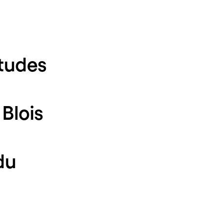
études
 Blois
du