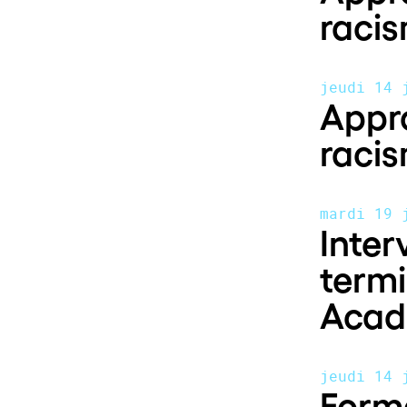
racis
jeudi 14 
Appro
racis
mardi 19 
Inter
termi
Acad
jeudi 14 
Form