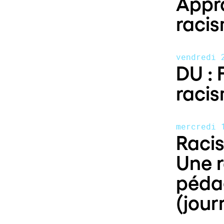
Appro
racis
vendredi 
DU : 
racis
mercredi 
Racis
Une r
péda
(jour