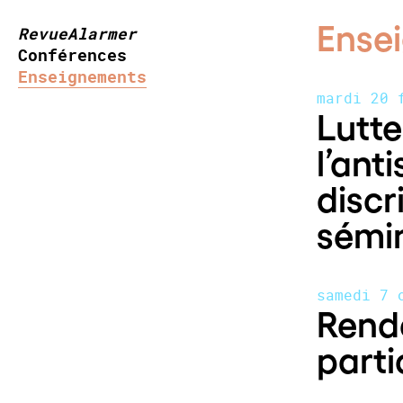
Ense
RevueAlarmer
Conférences
Enseignements
mardi 20 
Lutte
l’ant
discr
sémi
samedi 7 
Rende
parti